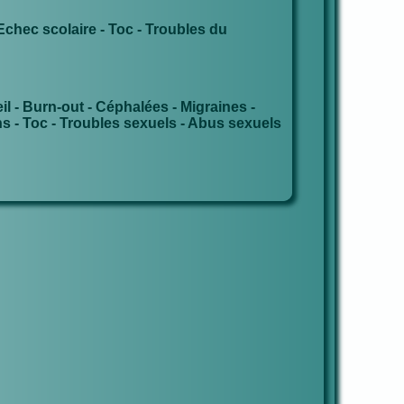
 Echec scolaire - Toc - Troubles du
l - Burn-out - Céphalées - Migraines -
ns - Toc - Troubles sexuels - Abus sexuels