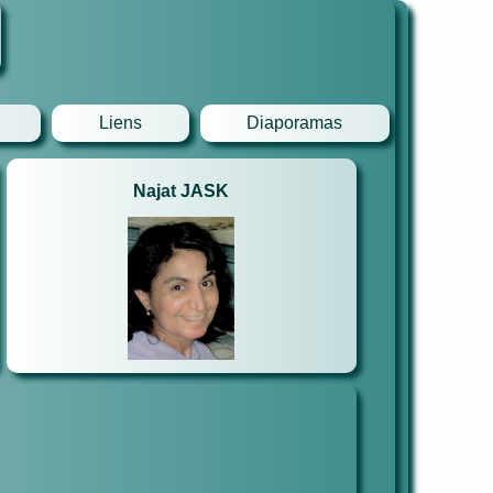
Liens
Diaporamas
Najat JASK